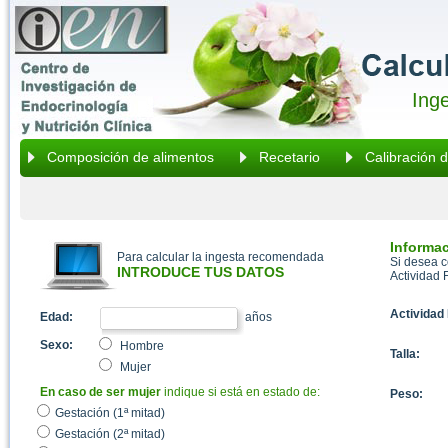
Ing
Composición de alimentos
Recetario
Calibración 
Informac
Para calcular la ingesta recomendada
Si desea c
INTRODUCE TUS DATOS
Actividad F
Actividad 
Edad:
años
Sexo:
Hombre
Talla:
Mujer
En caso de ser mujer
indique si está en estado de:
Peso:
Gestación (1ª mitad)
Gestación (2ª mitad)